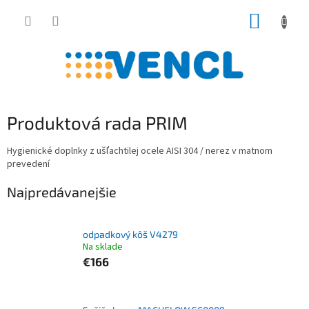
Prejsť
NÁKUP
na
obsah
KOŠÍK
Produktová rada PRIM
Hygienické doplnky z ušľachtilej ocele AISI 304 / nerez v matnom
prevedení
Najpredávanejšie
odpadkový kôš V4279
Na sklade
€166