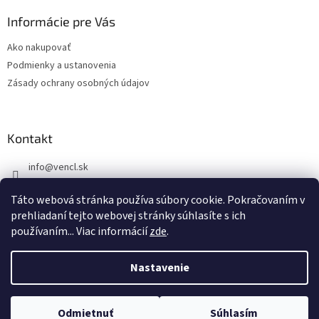
p
ä
Informácie pre Vás
t
Ako nakupovať
i
Podmienky a ustanovenia
e
Zásady ochrany osobných údajov
Kontakt
info
@
vencl.sk
+421 905 262 006
Táto webová stránka používa súbory cookie. Pokračovaním v
prehliadaní tejto webovej stránky súhlasíte s ich
používaním... Viac informácií
zde
.
Nastavenie
Vytvoril Shoptet
Tento e-shop je určený výhradne pre firmy a podnikateľov (B2B).
Odmietnuť
Súhlasím
Copyright 2026
Vencl SK
. Všetky práva vyhradené.