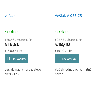
vešiak
Vešiak V 033 CS
Na sklade
Na sklade
€20,66 vrátane DPH
€22,63 vrátane DPH
€16,80
€18,40
Jednotková
Jednotková
€16,80 / 1 ks
€18,40 / 1 ks
cena:
cena:
Do košíka
Do košíka
vešiak matný nerez, alebo
Vešiak jednoduchý, matný
čierny kov
nerez.