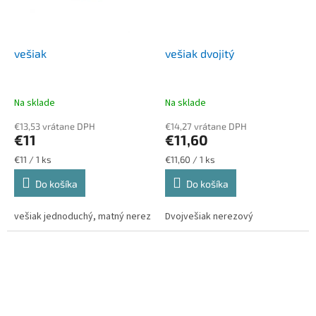
vešiak
vešiak dvojitý
Na sklade
Na sklade
€13,53 vrátane DPH
€14,27 vrátane DPH
€11
€11,60
Jednotková
Jednotková
€11 / 1 ks
€11,60 / 1 ks
cena:
cena:
Do košíka
Do košíka
vešiak jednoduchý, matný nerez
Dvojvešiak nerezový