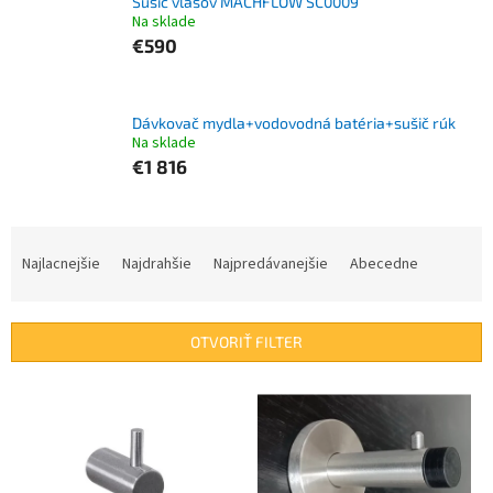
Sušič vlasov MACHFLOW SC0009
Na sklade
€590
Dávkovač mydla+vodovodná batéria+sušič rúk
Na sklade
€1 816
R
a
Najlacnejšie
Najdrahšie
Najpredávanejšie
Abecedne
d
e
n
OTVORIŤ FILTER
i
e
V
p
ý
r
p
o
i
d
s