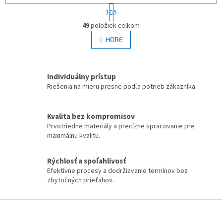
S
1
5
t
O
r
49
položiek celkom
v
á
l
HORE
n
á
k
d
o
v
a
a
Individuálny prístup
c
n
i
Riešenia na mieru presne podľa potrieb zákazníka.
i
e
e
p
r
Kvalita bez kompromisov
v
Prvotriedne materiály a precízne spracovanie pre
k
maximálnu kvalitu.
y
v
Rýchlosť a spoľahlivosť
ý
Efektívne procesy a dodržiavanie termínov bez
p
zbytočných prieťahov.
i
s
u
Z
á