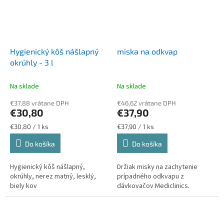
Hygienický kôš nášlapný
miska na odkvap
okrúhly - 3 l
Na sklade
Na sklade
€37,88 vrátane DPH
€46,62 vrátane DPH
€30,80
€37,90
Jednotková
Jednotková
€30,80 / 1 ks
€37,90 / 1 ks
cena:
cena:
Do košíka
Do košíka
Hygienický kôš nášlapný,
Držiak misky na zachytenie
okrúhly, nerez matný, lesklý,
prípadného odkvapu z
biely kov
dávkovačov Mediclinics.