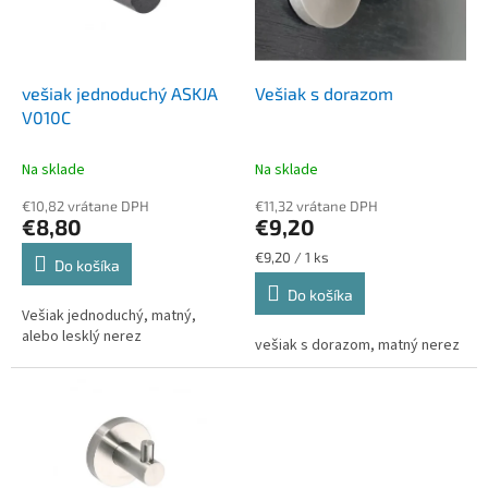
u
p
k
r
t
o
o
d
vešiak jednoduchý ASKJA
Vešiak s dorazom
v
u
V010C
k
t
Na sklade
Na sklade
o
€10,82 vrátane DPH
€11,32 vrátane DPH
v
€8,80
€9,20
Jednotková
€9,20 / 1 ks
Do košíka
cena:
Do košíka
Vešiak jednoduchý, matný,
alebo lesklý nerez
vešiak s dorazom, matný nerez