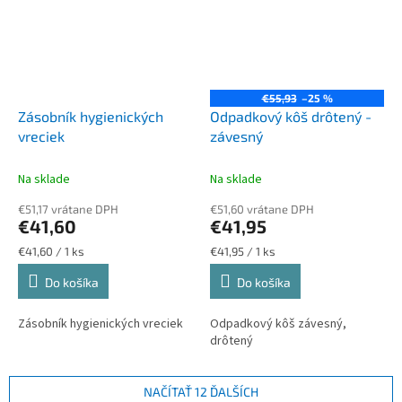
€55,93
–25 %
Zásobník hygienických
Odpadkový kôš drôtený -
vreciek
závesný
Na sklade
Na sklade
€51,17 vrátane DPH
€51,60 vrátane DPH
€41,60
€41,95
Jednotková
Jednotková
€41,60 / 1 ks
€41,95 / 1 ks
cena:
cena:
Do košíka
Do košíka
Zásobník hygienických vreciek
Odpadkový kôš závesný,
drôtený
NAČÍTAŤ 12 ĎALŠÍCH