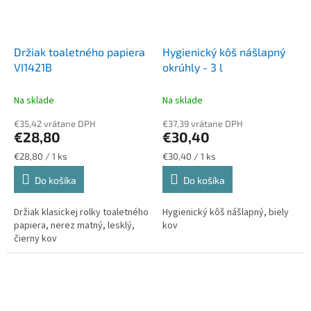
Držiak toaletného papiera
Hygienický kôš nášlapný
VI1421B
okrúhly - 3 l
Na sklade
Na sklade
€35,42 vrátane DPH
€37,39 vrátane DPH
€28,80
€30,40
Jednotková
Jednotková
€28,80 / 1 ks
€30,40 / 1 ks
cena:
cena:
Do košíka
Do košíka
Držiak klasickej rolky toaletného
Hygienický kôš nášlapný, biely
papiera, nerez matný, lesklý,
kov
čierny kov