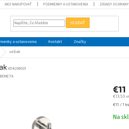
AKO NAKUPOVAŤ
PODMIENKY A USTANOVENIA
ZÁSADY OCHRANY
HĽADAŤ
mienky a ustanovenia
Kontakt
Značky
vešiak
ak
VD4106025
BEMETA
€11
€13,53 v
Jednotk
€11 / 1 k
cena:
Na sk