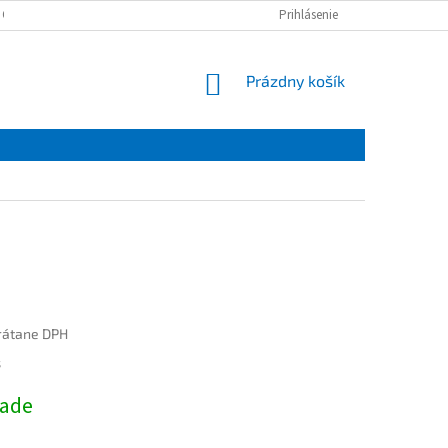
 OSOBNÝCH ÚDAJOV
Prihlásenie
NÁKUPNÝ
Prázdny košík
KOŠÍK
rátane DPH
ová
s
lade