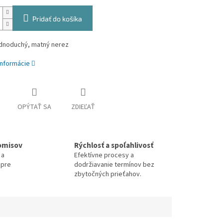
Pridať do košíka
ednoduchý, matný nerez
informácie
OPÝTAŤ SA
ZDIEĽAŤ
omisov
Rýchlosť a spoľahlivosť
 a
Efektívne procesy a
 pre
dodržiavanie termínov bez
zbytočných prieťahov.