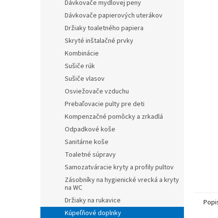
Dávkovače mydlovej peny
Dávkovače papierových uterákov
Držiaky toaletného papiera
Skryté inštalačné prvky
Kombinácie
Sušiče rúk
Sušiče vlasov
Osviežovače vzduchu
Prebaľovacie pulty pre deti
Kompenzačné pomôcky a zrkadlá
Odpadkové koše
Sanitárne koše
Toaletné súpravy
Samozatváracie kryty a profily pultov
Zásobníky na hygienické vrecká a kryty
na WC
Držiaky na rukavice
Popi
Kúpeľňové doplnky