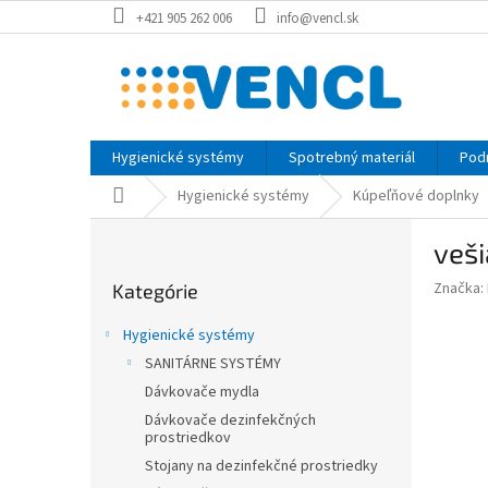
Prejsť
+421 905 262 006
info@vencl.sk
na
obsah
Hygienické systémy
Spotrebný materiál
Pod
Domov
Hygienické systémy
Kúpeľňové doplnky
B
veši
o
Preskočiť
č
Značka:
Kategórie
kategórie
n
ý
Hygienické systémy
p
SANITÁRNE SYSTÉMY
a
Dávkovače mydla
n
e
Dávkovače dezinfekčných
prostriedkov
l
Stojany na dezinfekčné prostriedky