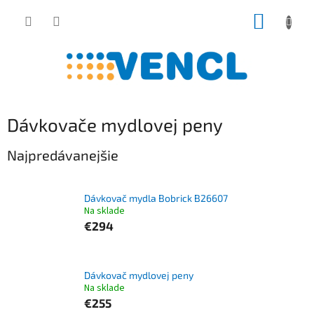
Prejsť
NÁKUP
na
obsah
KOŠÍK
Dávkovače mydlovej peny
Najpredávanejšie
Dávkovač mydla Bobrick B26607
Na sklade
€294
Dávkovač mydlovej peny
Na sklade
€255