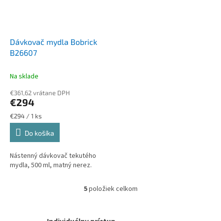
Dávkovač mydla Bobrick
B26607
Na sklade
€361,62 vrátane DPH
€294
Jednotková
€294 / 1 ks
cena:
Do košíka
Nástenný dávkovač tekutého
mydla, 500 ml, matný nerez.
5
položiek celkom
O
v
l
á