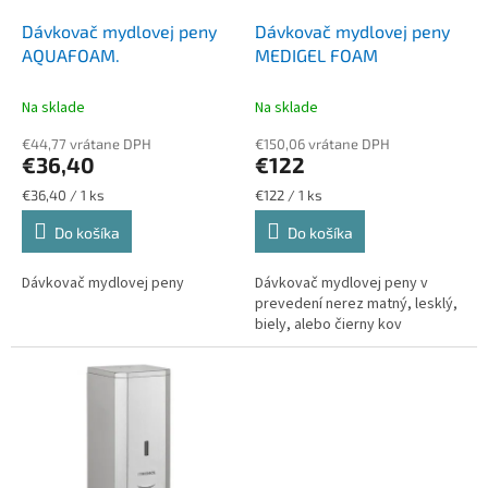
o
o
d
Dávkovač mydlovej peny
Dávkovač mydlovej peny
v
u
AQUAFOAM.
MEDIGEL FOAM
k
t
Na sklade
Na sklade
o
€44,77 vrátane DPH
€150,06 vrátane DPH
v
€36,40
€122
Jednotková
Jednotková
€36,40 / 1 ks
€122 / 1 ks
cena:
cena:
Do košíka
Do košíka
Dávkovač mydlovej peny
Dávkovač mydlovej peny v
prevedení nerez matný, lesklý,
biely, alebo čierny kov