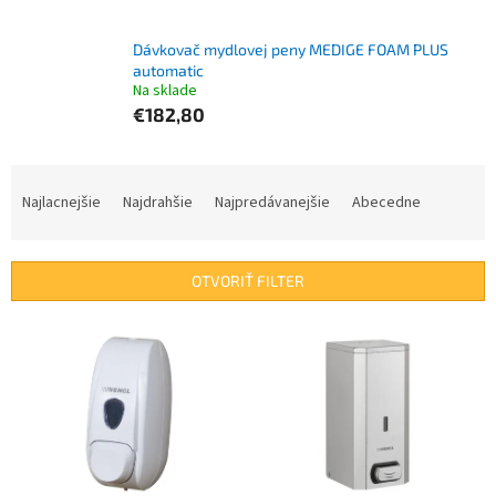
Dávkovač mydlovej peny MEDIGE FOAM PLUS
automatic
Na sklade
€182,80
R
a
Najlacnejšie
Najdrahšie
Najpredávanejšie
Abecedne
d
e
n
OTVORIŤ FILTER
i
e
V
p
ý
r
p
o
i
d
s
u
p
k
r
t