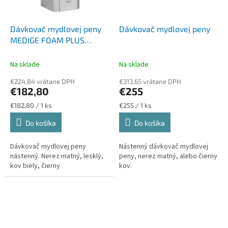
Dávkovač mydlovej peny
Dávkovač mydlovej peny
MEDIGE FOAM PLUS
automatic
Na sklade
Na sklade
€224,84 vrátane DPH
€313,65 vrátane DPH
€182,80
€255
Jednotková
Jednotková
€182,80 / 1 ks
€255 / 1 ks
cena:
cena:
Do košíka
Do košíka
Dávkovač mydlovej peny
Nástenný dávkovač mydlovej
nástenný. Nerez matný, lesklý,
peny, nerez matný, alebo čierny
kov biely, čierny
kov.