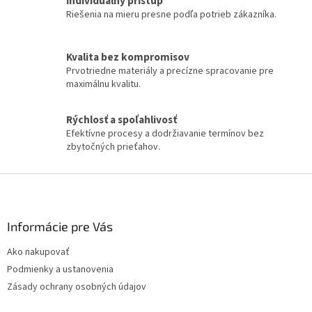
Individuálny prístup
d
Riešenia na mieru presne podľa potrieb zákazníka.
a
c
i
Kvalita bez kompromisov
e
Prvotriedne materiály a precízne spracovanie pre
p
maximálnu kvalitu.
r
v
k
Rýchlosť a spoľahlivosť
y
Efektívne procesy a dodržiavanie termínov bez
v
zbytočných prieťahov.
ý
p
Z
i
á
s
p
u
ä
Informácie pre Vás
t
Ako nakupovať
i
Podmienky a ustanovenia
e
Zásady ochrany osobných údajov