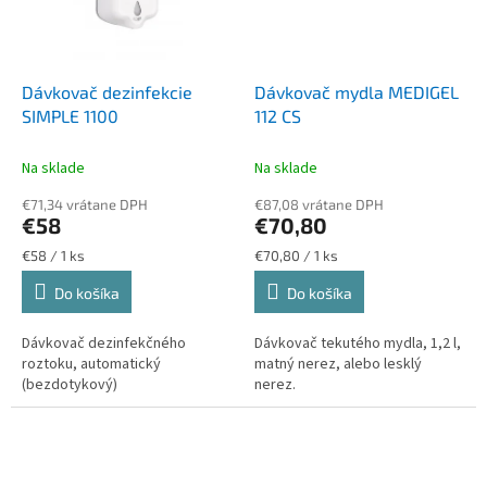
Dávkovač dezinfekcie
Dávkovač mydla MEDIGEL
SIMPLE 1100
112 CS
Na sklade
Na sklade
€71,34 vrátane DPH
€87,08 vrátane DPH
€58
€70,80
Jednotková
Jednotková
€58 / 1 ks
€70,80 / 1 ks
cena:
cena:
Do košíka
Do košíka
Dávkovač dezinfekčného
Dávkovač tekutého mydla, 1,2 l,
roztoku, automatický
matný nerez, alebo lesklý
(bezdotykový)
nerez.