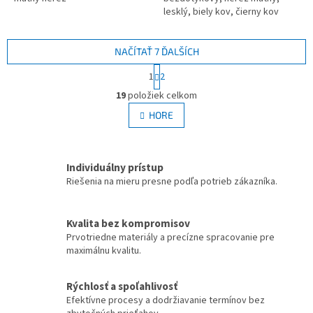
lesklý, biely kov, čierny kov
NAČÍTAŤ 7 ĎALŠÍCH
S
1
2
t
O
r
19
položiek celkom
v
á
l
HORE
n
á
k
d
o
v
a
a
Individuálny prístup
c
n
i
Riešenia na mieru presne podľa potrieb zákazníka.
i
e
e
p
r
Kvalita bez kompromisov
v
Prvotriedne materiály a precízne spracovanie pre
k
maximálnu kvalitu.
y
v
Rýchlosť a spoľahlivosť
ý
Efektívne procesy a dodržiavanie termínov bez
p