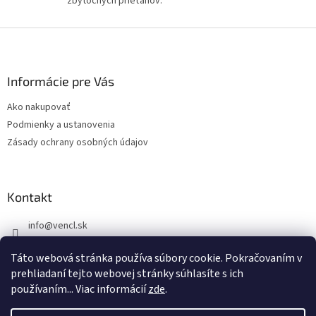
zbytočných prieťahov.
i
s
u
Z
á
p
ä
Informácie pre Vás
t
Ako nakupovať
i
Podmienky a ustanovenia
e
Zásady ochrany osobných údajov
Kontakt
info
@
vencl.sk
+421 905 262 006
Táto webová stránka používa súbory cookie. Pokračovaním v
prehliadaní tejto webovej stránky súhlasíte s ich
používaním... Viac informácií
zde
.