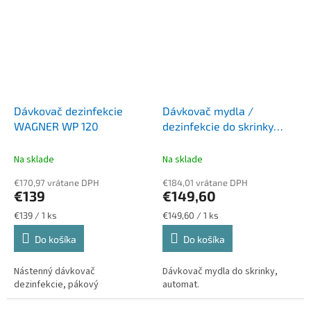
Dávkovač dezinfekcie
Dávkovač mydla /
WAGNER WP 120
dezinfekcie do skrinky
MEDIGEL ACAB
Na sklade
Na sklade
€170,97 vrátane DPH
€184,01 vrátane DPH
€139
€149,60
Jednotková
Jednotková
€139 / 1 ks
€149,60 / 1 ks
cena:
cena:
Do košíka
Do košíka
Nástenný dávkovač
Dávkovač mydla do skrinky,
dezinfekcie, pákový
automat.