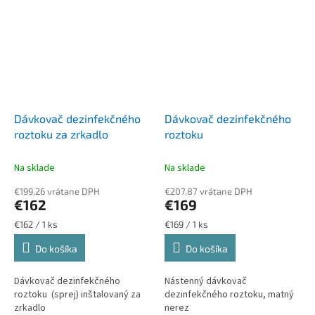
Dávkovač dezinfekčného
Dávkovač dezinfekčného
roztoku za zrkadlo
roztoku
Na sklade
Na sklade
€199,26 vrátane DPH
€207,87 vrátane DPH
€162
€169
Jednotková
Jednotková
€162 / 1 ks
€169 / 1 ks
cena:
cena:
Do košíka
Do košíka
Dávkovač dezinfekčného
Nástenný dávkovač
roztoku (sprej) inštalovaný za
dezinfekčného roztoku, matný
zrkadlo
nerez