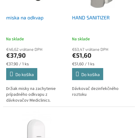
k
r
t
o
o
d
miska na odkvap
HAND SANITIZER
v
u
k
t
Na sklade
Na sklade
o
€46,62 vrátane DPH
€63,47 vrátane DPH
v
€37,90
€51,60
Jednotková
Jednotková
€37,90 / 1 ks
€51,60 / 1 ks
cena:
cena:
Do košíka
Do košíka
Držiak misky na zachytenie
Dávkovač dezinfekčného
prípadného odkvapu z
roztoku
dávkovačov Mediclinics.