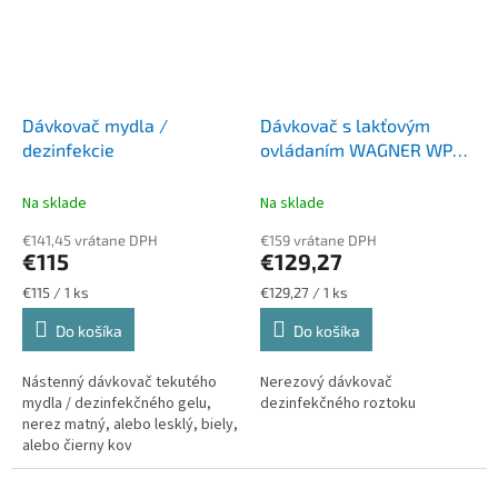
Dávkovač mydla /
Dávkovač s lakťovým
dezinfekcie
ovládaním WAGNER WP
121
Na sklade
Na sklade
€141,45 vrátane DPH
€159 vrátane DPH
€115
€129,27
Jednotková
Jednotková
€115 / 1 ks
€129,27 / 1 ks
cena:
cena:
Do košíka
Do košíka
Nástenný dávkovač tekutého
Nerezový dávkovač
mydla / dezinfekčného gelu,
dezinfekčného roztoku
nerez matný, alebo lesklý, biely,
alebo čierny kov