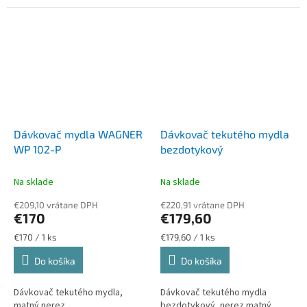
Dávkovač mydla WAGNER
Dávkovač tekutého mydla
WP 102-P
bezdotykový
Na sklade
Na sklade
€209,10 vrátane DPH
€220,91 vrátane DPH
€170
€179,60
Jednotková
Jednotková
€170 / 1 ks
€179,60 / 1 ks
cena:
cena:
Do košíka
Do košíka
Dávkovač tekutého mydla,
Dávkovač tekutého mydla
matný nerez
bezdotykový, nerez matný,