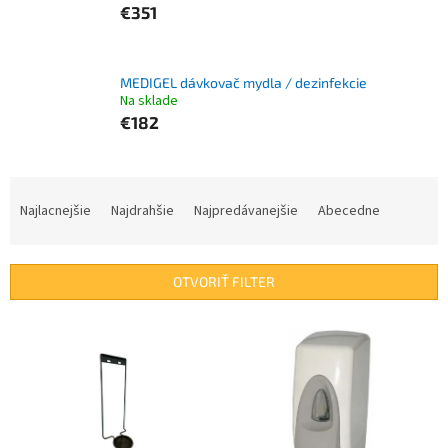
€351
MEDIGEL dávkovač mydla / dezinfekcie
Na sklade
€182
R
a
Najlacnejšie
Najdrahšie
Najpredávanejšie
Abecedne
d
e
n
OTVORIŤ FILTER
i
e
V
p
ý
r
p
o
i
d
s
u
p