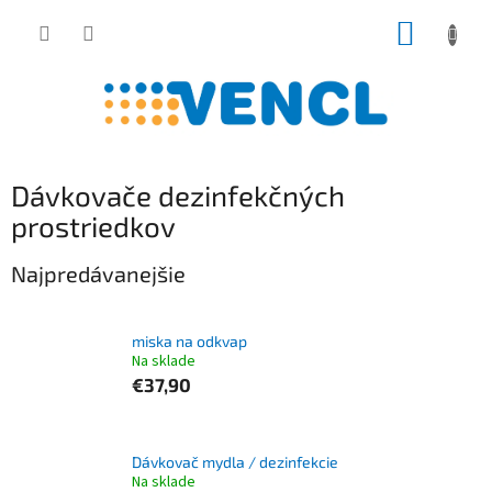
Prejsť
NÁKUP
na
obsah
KOŠÍK
Dávkovače dezinfekčných
prostriedkov
Najpredávanejšie
miska na odkvap
Na sklade
€37,90
Dávkovač mydla / dezinfekcie
Na sklade