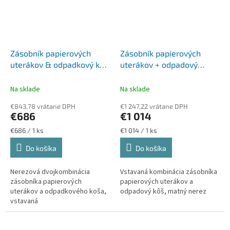
Zásobník papierových
Zásobník papierových
uterákov & odpadkový kôš
uterákov + odpadový
BOBRICK B 3944
kôšWAGNER WP 610
Na sklade
Na sklade
€843,78 vrátane DPH
€1 247,22 vrátane DPH
€686
€1 014
Jednotková
Jednotková
€686 / 1 ks
€1 014 / 1 ks
cena:
cena:
Do košíka
Do košíka
Nerezová dvojkombinácia
Vstavaná kombinácia zásobníka
zásobníka papierových
papierových uterákov a
uterákov a odpadkového koša,
odpadový kôš, matný nerez
vstavaná