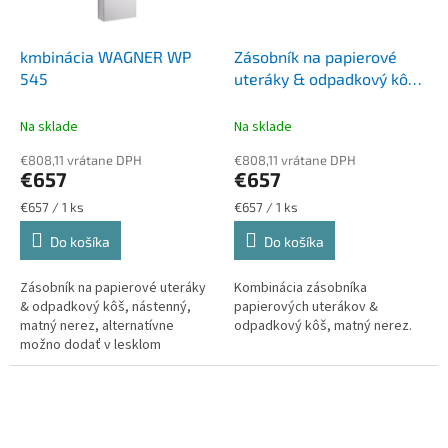
kmbinácia WAGNER WP
Zásobník na papierové
545
uteráky & odpadkový kôš
WAGNER WP 540
Na sklade
Na sklade
€808,11 vrátane DPH
€808,11 vrátane DPH
€657
€657
Jednotková
Jednotková
€657 / 1 ks
€657 / 1 ks
cena:
cena:
Do košíka
Do košíka
Zásobník na papierové uteráky
Kombinácia zásobníka
& odpadkový kôš, nástenný,
papierových uterákov &
matný nerez, alternatívne
odpadkový kôš, matný nerez.
možno dodať v lesklom
prevedení, alebo vo farebnom
podľa výberu v škále RAL