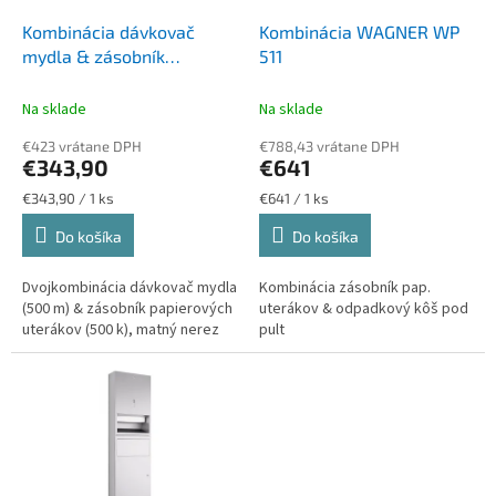
o
o
d
Kombinácia dávkovač
Kombinácia WAGNER WP
v
u
mydla & zásobník
511
k
papierových uterákov
t
WAGNER WP 550
Na sklade
Na sklade
o
€423 vrátane DPH
€788,43 vrátane DPH
v
€343,90
€641
Jednotková
Jednotková
€343,90 / 1 ks
€641 / 1 ks
cena:
cena:
Do košíka
Do košíka
Dvojkombinácia dávkovač mydla
Kombinácia zásobník pap.
(500 m) & zásobník papierových
uterákov & odpadkový kôš pod
uterákov (500 k), matný nerez
pult