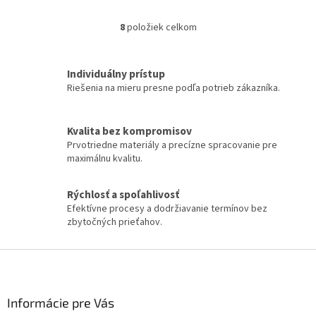
mydla. Všetky prvky sú
automatické a tvarované ako
8
položiek celkom
O
rúrka. •...
v
l
á
Individuálny prístup
d
Riešenia na mieru presne podľa potrieb zákazníka.
a
c
i
Kvalita bez kompromisov
e
Prvotriedne materiály a precízne spracovanie pre
p
maximálnu kvalitu.
r
v
k
Rýchlosť a spoľahlivosť
y
Efektívne procesy a dodržiavanie termínov bez
v
zbytočných prieťahov.
ý
p
Z
i
á
s
p
u
ä
Informácie pre Vás