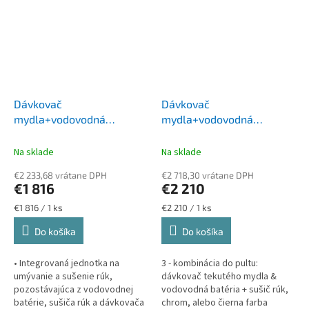
Dávkovač
Dávkovač
mydla+vodovodná
mydla+vodovodná
batéria+sušič rúk
batéria+sušič rúk
Na sklade
Na sklade
€2 233,68 vrátane DPH
€2 718,30 vrátane DPH
€1 816
€2 210
Jednotková
Jednotková
€1 816 / 1 ks
€2 210 / 1 ks
cena:
cena:
Do košíka
Do košíka
• Integrovaná jednotka na
3 - kombinácia do pultu:
umývanie a sušenie rúk,
dávkovač tekutého mydla &
pozostávajúca z vodovodnej
vodovodná batéria + sušič rúk,
batérie, sušiča rúk a dávkovača
chrom, alebo čierna farba