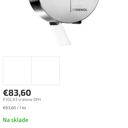
€83,60
€102,83 vrátane DPH
Jednotková
€83,60 / 1 ks
cena:
Na sklade