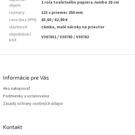
1 rola toaletného papiera Jumbo 20 cm
objem
:
rozmery
:
123 x priemer 250 mm
cena (bez DPH)
:
83,60 / 62,80 €
vlastnosti
:
zámka, malé nároky na priestor
objednávací
V307831 / V30783 / V30782
kód
:
Z
á
p
ä
Informácie pre Vás
t
Ako nakupovať
i
Podmienky a ustanovenia
e
Zásady ochrany osobných údajov
Kontakt