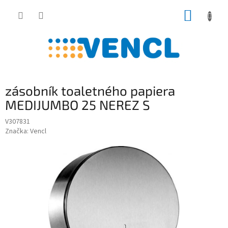
Prejsť
NÁKUP
na
obsah
KOŠÍK
zásobník toaletného papiera
MEDIJUMBO 25 NEREZ S
V307831
Značka:
Vencl