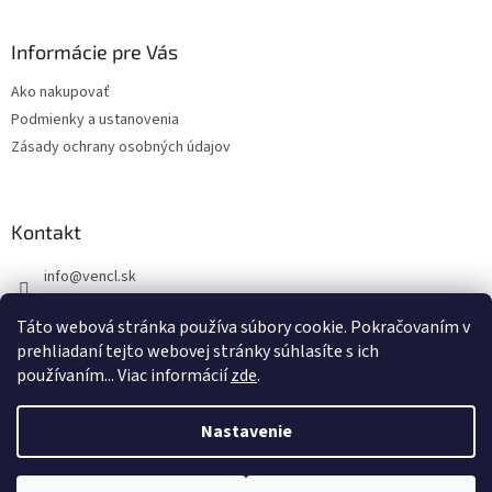
á
p
ä
Informácie pre Vás
t
Ako nakupovať
i
Podmienky a ustanovenia
e
Zásady ochrany osobných údajov
Kontakt
info
@
vencl.sk
+421 905 262 006
Táto webová stránka používa súbory cookie. Pokračovaním v
prehliadaní tejto webovej stránky súhlasíte s ich
používaním... Viac informácií
zde
.
Nastavenie
Vytvoril Shoptet