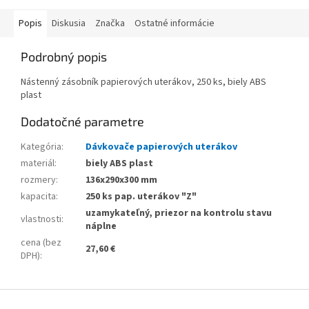
Popis
Diskusia
Značka
Ostatné informácie
Podrobný popis
Nástenný zásobník papierových uterákov, 250 ks, biely ABS
plast
Dodatočné parametre
Kategória
:
Dávkovače papierových uterákov
materiál
:
biely ABS plast
rozmery
:
136x290x300 mm
kapacita
:
250 ks pap. uterákov "Z"
uzamykateľný, priezor na kontrolu stavu
vlastnosti
:
náplne
cena (bez
27,60 €
DPH)
:
Z