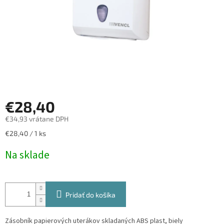
€28,40
€34,93 vrátane DPH
Jednotková
€28,40 / 1 ks
cena:
Na sklade
Pridať do košíka
Zásobník papierových uterákov skladaných ABS plast, biely