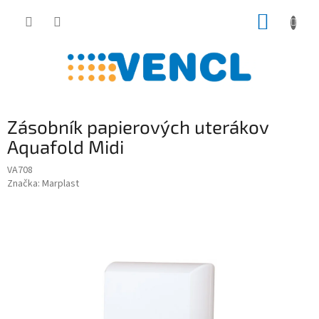
Prejsť
NÁKUP
na
obsah
KOŠÍK
Zásobník papierových uterákov
Aquafold Midi
VA708
Značka:
Marplast