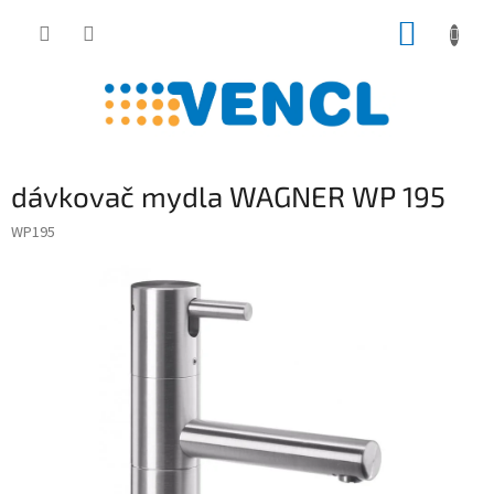
Prejsť
NÁKUP
na
obsah
KOŠÍK
dávkovač mydla WAGNER WP 195
WP195