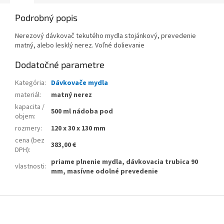
Podrobný popis
Nerezový dávkovač tekutého mydla stojánkový, prevedenie
matný, alebo lesklý nerez. Voľné dolievanie
Dodatočné parametre
Kategória
:
Dávkovače mydla
materiál
:
matný nerez
kapacita /
500 ml nádoba pod
objem
:
rozmery
:
120 x 30 x 130 mm
cena (bez
383,00 €
DPH)
:
priame plnenie mydla, dávkovacia trubica 90
vlastnosti
:
mm, masívne odolné prevedenie
Z
á
p