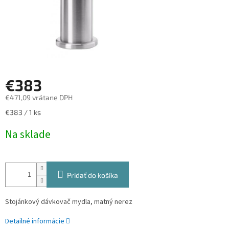
€383
€471,09 vrátane DPH
Jednotková
€383 / 1 ks
cena:
Na sklade
Pridať do košíka
Stojánkový dávkovač mydla, matný nerez
Detailné informácie