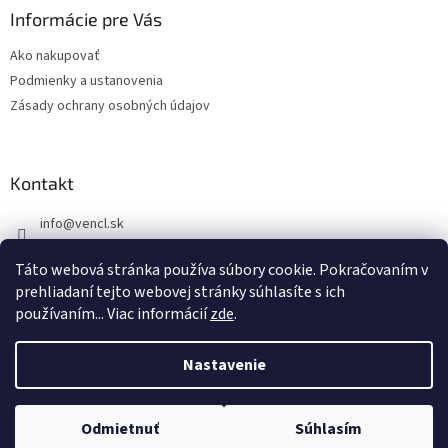
ä
Informácie pre Vás
t
Ako nakupovať
i
Podmienky a ustanovenia
e
Zásady ochrany osobných údajov
Kontakt
info
@
vencl.sk
+421 905 262 006
Táto webová stránka používa súbory cookie. Pokračovaním v
prehliadaní tejto webovej stránky súhlasíte s ich
používaním... Viac informácií
zde
.
Nastavenie
Vytvoril Shoptet
Tento e-shop je určený výhradne pre firmy a podnikateľov (B2B).
Odmietnuť
Súhlasím
Copyright 2026
Vencl SK
. Všetky práva vyhradené.
Nákup možný len na IČO.