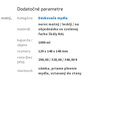
Dodatočné parametre
z matný,
Kategória
:
Dávkovače mydla
nerez matný / lesklý / na
materiál
:
objednávku vo zvolenej
farbe škály RAL
kapacita /
1000 ml
objem
:
rozmery
:
120 x 148 x 148 mm
cena (bez
298,00 / 328,00 / 340,00 €
DPH)
:
zámka, priame plnenie
vlastnosti
:
mydla, vstavaný do steny