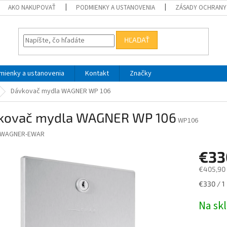
AKO NAKUPOVAŤ
PODMIENKY A USTANOVENIA
ZÁSADY OCHRANY
HĽADAŤ
mienky a ustanovenia
Kontakt
Značky
Dávkovač mydla WAGNER WP 106
kovač mydla WAGNER WP 106
WP106
WAGNER-EWAR
€33
€405,90
Jednotk
€330 / 1 
cena:
Na sk