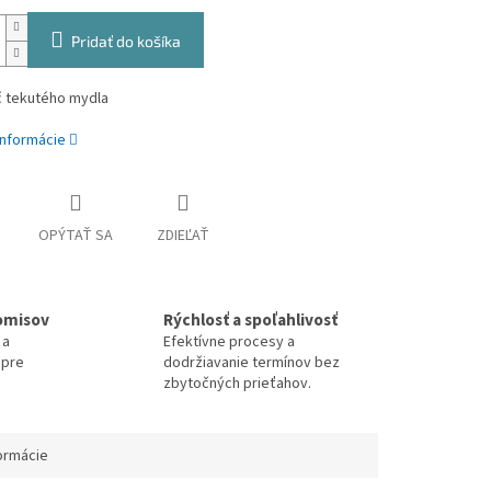
Pridať do košíka
 tekutého mydla
informácie
OPÝTAŤ SA
ZDIEĽAŤ
omisov
Rýchlosť a spoľahlivosť
 a
Efektívne procesy a
 pre
dodržiavanie termínov bez
zbytočných prieťahov.
ormácie