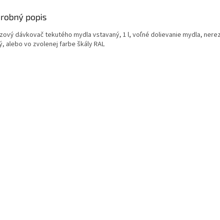
robný popis
zový dávkovač tekutého mydla vstavaný, 1 l, voľné dolievanie mydla, nere
ý, alebo vo zvolenej farbe škály RAL