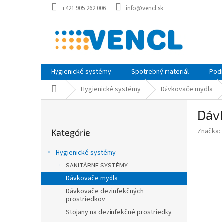
Prejsť
+421 905 262 006
info@vencl.sk
na
obsah
Hygienické systémy
Spotrebný materiál
Pod
Domov
Hygienické systémy
Dávkovače mydla
B
Dáv
o
Preskočiť
č
Značka:
Kategórie
kategórie
n
ý
Hygienické systémy
p
SANITÁRNE SYSTÉMY
a
Dávkovače mydla
n
e
Dávkovače dezinfekčných
prostriedkov
l
Stojany na dezinfekčné prostriedky