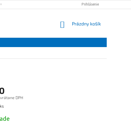
 OSOBNÝCH ÚDAJOV
Prihlásenie
NÁKUPNÝ
Prázdny košík
KOŠÍK
0
 vrátane DPH
ová
ks
lade