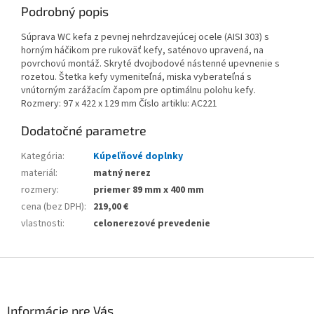
Podrobný popis
Súprava WC kefa z pevnej nehrdzavejúcej ocele (AISI 303) s
horným háčikom pre rukoväť kefy, saténovo upravená, na
povrchovú montáž. Skryté dvojbodové nástenné upevnenie s
rozetou. Štetka kefy vymeniteľná, miska vyberateľná s
vnútorným zarážacím čapom pre optimálnu polohu kefy.
Rozmery: 97 x 422 x 129 mm Číslo artiklu: AC221
Dodatočné parametre
Kategória
:
Kúpeľňové doplnky
materiál
:
matný nerez
rozmery
:
priemer 89 mm x 400 mm
cena (bez DPH)
:
219,00 €
vlastnosti
:
celonerezové prevedenie
Z
á
p
ä
Informácie pre Vás