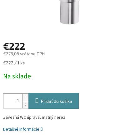
€222
€273,06 vrátane DPH
Jednotková
€222 / 1 ks
cena:
Na sklade
Pridať do košíka
Závesná WC úprava, matný nerez
Detailné informácie