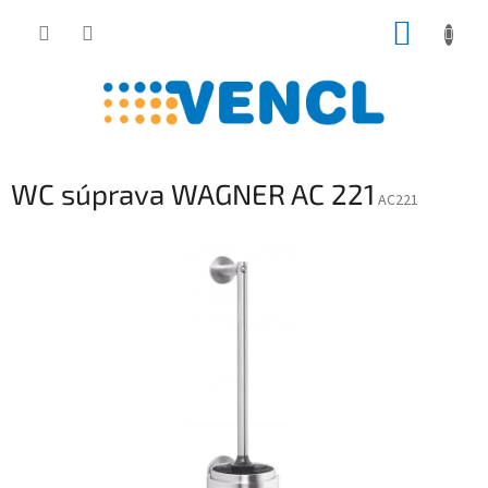
Prejsť
NÁKUP
na
obsah
KOŠÍK
WC súprava WAGNER AC 221
AC221