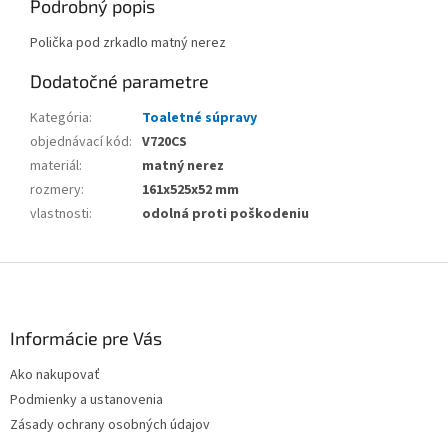
Podrobný popis
Polička pod zrkadlo matný nerez
Dodatočné parametre
Kategória
:
Toaletné súpravy
objednávací kód
:
V720CS
materiál
:
matný nerez
rozmery
:
161x525x52 mm
vlastnosti
:
odolná proti poškodeniu
Z
á
p
ä
Informácie pre Vás
t
Ako nakupovať
i
Podmienky a ustanovenia
e
Zásady ochrany osobných údajov