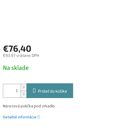
€76,40
€93,97 vrátane DPH
Jednotková
Na sklade
cena:
Pridať do košíka
Nerezová polička pod zrkadlo
Detailné informácie