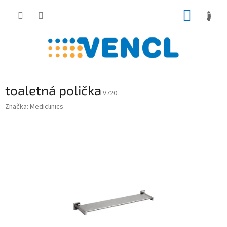
Prejsť
NÁKUP
na
obsah
KOŠÍK
toaletná polička
V720
Značka:
Mediclinics