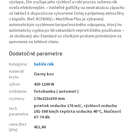
výstupe, čím zvyšuje jeho rýchlosť a robí proces sušenia rúk
oveľa efektívnejším. • Voliteľné guľôčky na neutralizáciu zápachu
sú taktiež k dispozícii na vytvorenie čistej a príjemnej atmosféry
v kúpeľni. (Ref. RCFB001) • Machflow Plus je vybavený
automatickým systémom bezpečnostného odpojenia, ktorý ho
automaticky vypína po 60 sekundách nepretržitého používania. •
Je dodávaný ako štandard so všetkými prvkami potrebnými na
upevnenie na tehlovú stenu.
Dodatočné parametre
Kategória
:
Sušiče rúk
materiál
čierny kov
krytu
:
výkon
:
420-1100 W
ovládanie
:
fotobunka ( automat )
rozmery
:
170x213x330 mm
prietok vzduchu 170 m3/, rýchlosť vzduchu
tech.
191-300 km/h teplota vzduchu 40°C, hlučnosť
parametre
:
67-74 db
cena (bez
411,60
DPH)
: