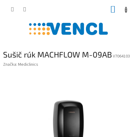
Prejsť
NÁKUP
na
obsah
KOŠÍK
Sušič rúk MACHFLOW M-09AB
V7064103
Značka:
Mediclinics