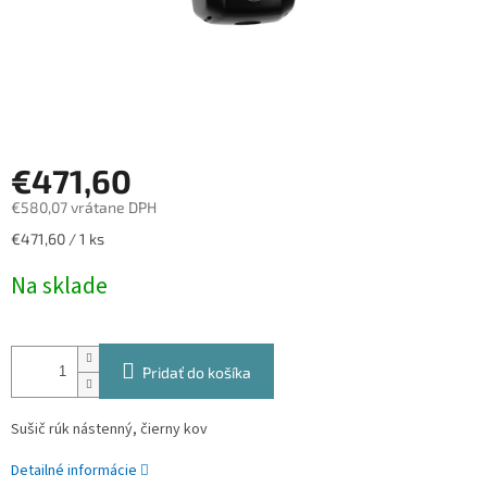
€471,60
€580,07 vrátane DPH
Jednotková
€471,60 / 1 ks
cena:
Na sklade
Pridať do košíka
Sušič rúk nástenný, čierny kov
Detailné informácie