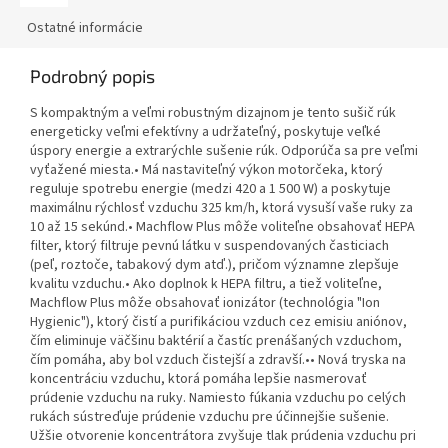
Ostatné informácie
Podrobný popis
S kompaktným a veľmi robustným dizajnom je tento sušič rúk
energeticky veľmi efektívny a udržateľný, poskytuje veľké
úspory energie a extrarýchle sušenie rúk. Odporúča sa pre veľmi
vyťažené miesta.• Má nastaviteľný výkon motorčeka, ktorý
reguluje spotrebu energie (medzi 420 a 1 500 W) a poskytuje
maximálnu rýchlosť vzduchu 325 km/h, ktorá vysuší vaše ruky za
10 až 15 sekúnd.• Machflow Plus môže voliteľne obsahovať HEPA
filter, ktorý filtruje pevnú látku v suspendovaných časticiach
(peľ, roztoče, tabakový dym atď.), pričom významne zlepšuje
kvalitu vzduchu.• Ako doplnok k HEPA filtru, a tiež voliteľne,
Machflow Plus môže obsahovať ionizátor (technológia "Ion
Hygienic"), ktorý čistí a purifikáciou vzduch cez emisiu aniónov,
čím eliminuje väčšinu baktérií a častíc prenášaných vzduchom,
čím pomáha, aby bol vzduch čistejší a zdravší.•• Nová tryska na
koncentráciu vzduchu, ktorá pomáha lepšie nasmerovať
prúdenie vzduchu na ruky. Namiesto fúkania vzduchu po celých
rukách sústreďuje prúdenie vzduchu pre účinnejšie sušenie.
Užšie otvorenie koncentrátora zvyšuje tlak prúdenia vzduchu pri