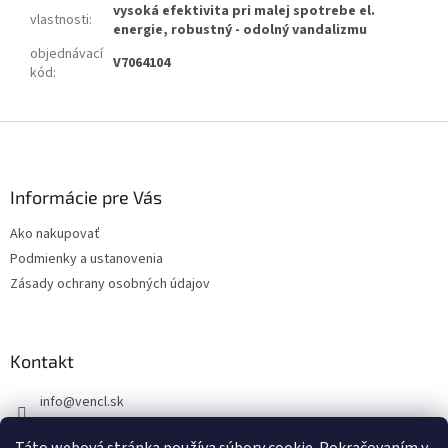
vysoká efektivita pri malej spotrebe el.
vlastnosti
:
energie, robustný - odolný vandalizmu
objednávací
V7064104
kód
:
Z
á
p
ä
Informácie pre Vás
t
Ako nakupovať
i
Podmienky a ustanovenia
e
Zásady ochrany osobných údajov
Kontakt
info
@
vencl.sk
+421 905 262 006