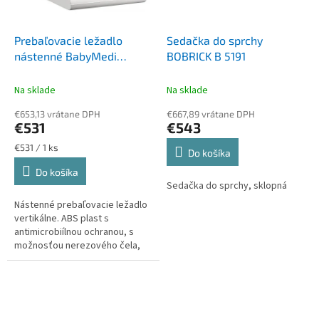
Prebaľovacie ležadlo
Sedačka do sprchy
nástenné BabyMedi
BOBRICK B 5191
VCP0016V
Na sklade
Na sklade
€653,13 vrátane DPH
€667,89 vrátane DPH
€531
€543
Jednotková
€531 / 1 ks
Do košíka
cena:
Do košíka
Sedačka do sprchy, sklopná
Nástenné prebaľovacie ležadlo
vertikálne. ABS plast s
antimicrobiílnou ochranou, s
možnosťou nerezového čela,
alebo varianty čierny kov