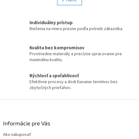
n
l
k
á
o
v
d
a
Individuálny prístup
a
n
c
Riešenia na mieru presne podľa potrieb zákazníka.
i
i
e
e
p
Kvalita bez kompromisov
r
Prvotriedne materiály a precízne spracovanie pre
v
maximálnu kvalitu.
k
y
Rýchlosť a spoľahlivosť
v
ý
Efektívne procesy a dodržiavanie termínov bez
p
zbytočných prieťahov.
i
s
Z
u
á
p
ä
Informácie pre Vás
t
Ako nakupovať
i