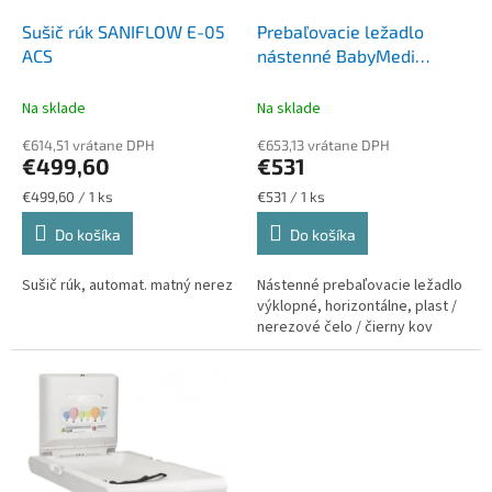
o
o
d
Sušič rúk SANIFLOW E-05
Prebaľovacie ležadlo
v
u
ACS
nástenné BabyMedi
k
VCP0016H, sklopné
t
Na sklade
Na sklade
o
€614,51 vrátane DPH
€653,13 vrátane DPH
v
€499,60
€531
Jednotková
Jednotková
€499,60 / 1 ks
€531 / 1 ks
cena:
cena:
Do košíka
Do košíka
Sušič rúk, automat. matný nerez
Nástenné prebaľovacie ležadlo
výklopné, horizontálne, plast /
nerezové čelo / čierny kov