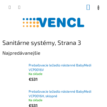
Prejsť
NÁKUP
na
obsah
KOŠÍK
Sanitárne systémy
, Strana 3
Najpredávanejšie
Prebaľovacie ležadlo nástenné BabyMedi
VCP0016V
Na sklade
€531
Prebaľovacie ležadlo nástenné BabyMedi
VCP0016H, sklopné
Na sklade
€531