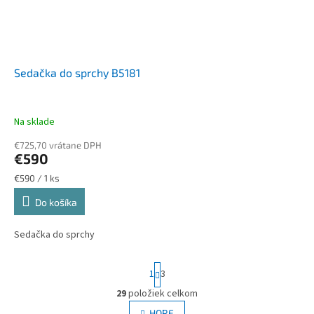
Sedačka do sprchy B5181
Na sklade
€725,70 vrátane DPH
€590
Jednotková
€590 / 1 ks
cena:
Do košíka
Sedačka do sprchy
S
1
3
t
r
29
položiek celkom
O
á
v
HORE