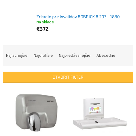
Zrkadlo pre invalidov BOBRICK B 293 - 1830
Na sklade
€372
R
a
Najlacnejšie
Najdrahšie
Najpredávanejšie
Abecedne
d
e
n
OTVORIŤ FILTER
i
e
V
p
ý
r
p
o
i
d
s
u
p
k
r
t