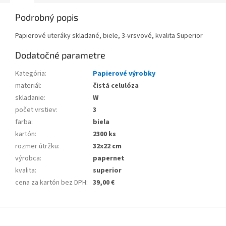
Podrobný popis
Papierové uteráky skladané, biele, 3-vrsvové, kvalita Superior
Dodatočné parametre
Kategória
:
Papierové výrobky
materiál
:
čistá celulóza
skladanie
:
W
počet vrstiev
:
3
farba
:
biela
kartón
:
2300 ks
rozmer útržku
:
32x22 cm
výrobca
:
papernet
kvalita
:
superior
cena za kartón bez DPH
:
39,00 €
Z
á