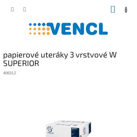
Prejsť
NÁKUP
na
obsah
KOŠÍK
papierové uteráky 3 vrstvové W
SUPERIOR
406312