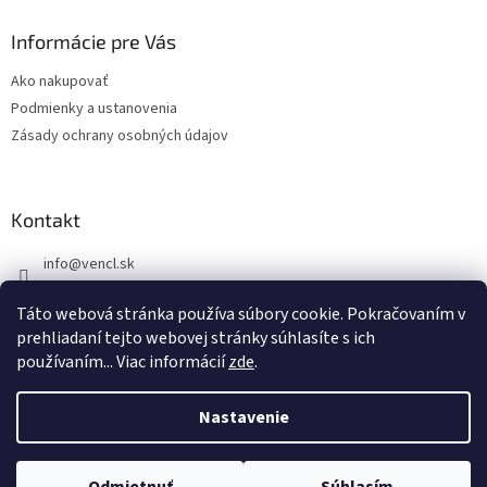
p
ä
Informácie pre Vás
t
Ako nakupovať
i
Podmienky a ustanovenia
e
Zásady ochrany osobných údajov
Kontakt
info
@
vencl.sk
+421 905 262 006
Táto webová stránka používa súbory cookie. Pokračovaním v
prehliadaní tejto webovej stránky súhlasíte s ich
používaním... Viac informácií
zde
.
Nastavenie
Vytvoril Shoptet
Tento e-shop je určený výhradne pre firmy a podnikateľov (B2B).