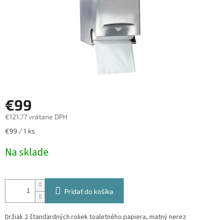
€99
€121,77 vrátane DPH
Jednotková
€99 / 1 ks
cena:
Na sklade
Pridať do košíka
Držiak 2 štandardných roliek toaletného papiera, matný nerez