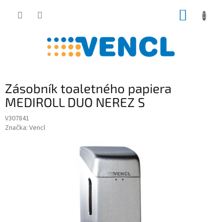
Prejsť
NÁKUP
na
obsah
KOŠÍK
Zásobník toaletného papiera
MEDIROLL DUO NEREZ S
V307841
Značka:
Vencl