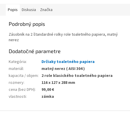
Popis
Diskusia
Značka
Podrobný popis
Zásobník na 2 štandardné rolky role toaletného papiera, matný
nerez
Dodatočné parametre
Kategória
:
Držiaky toaletného papiera
materiál
:
matný nerez ( AISI 304 )
kapacita / objem
:
2 role klasického toaletného papiera
rozmery
:
116 x 127 x 288 mm
cena (bez DPH)
:
99,00 €
vlastnosti
:
zámka
Z
á
p