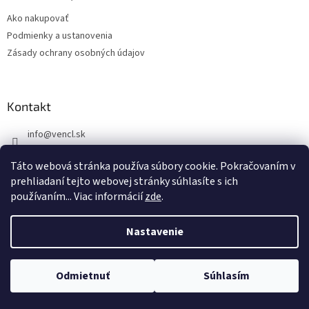
t
Ako nakupovať
i
Podmienky a ustanovenia
e
Zásady ochrany osobných údajov
Kontakt
info
@
vencl.sk
+421 905 262 006
Táto webová stránka používa súbory cookie. Pokračovaním v
prehliadaní tejto webovej stránky súhlasíte s ich
používaním... Viac informácií
zde
.
Nastavenie
Vytvoril Shoptet
Tento e-shop je určený výhradne pre firmy a podnikateľov (B2B).
Odmietnuť
Súhlasím
Copyright 2026
Vencl SK
. Všetky práva vyhradené.
Nákup možný len na IČO.