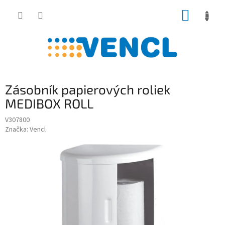
Prejsť
NÁKUP
na
obsah
KOŠÍK
Zásobník papierových roliek
MEDIBOX ROLL
V307800
Značka:
Vencl