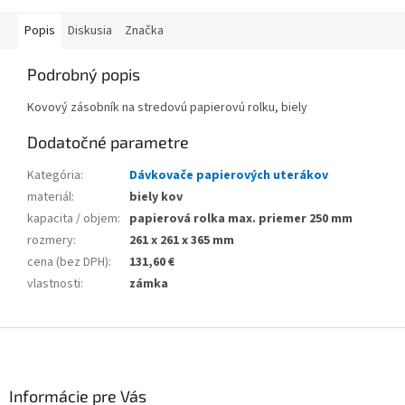
Popis
Diskusia
Značka
Podrobný popis
Kovový zásobník na stredovú papierovú rolku, biely
Dodatočné parametre
Kategória
:
Dávkovače papierových uterákov
materiál
:
biely kov
kapacita / objem
:
papierová rolka max. priemer 250 mm
rozmery
:
261 x 261 x 365 mm
cena (bez DPH)
:
131,60 €
vlastnosti
:
zámka
Z
á
p
ä
Informácie pre Vás