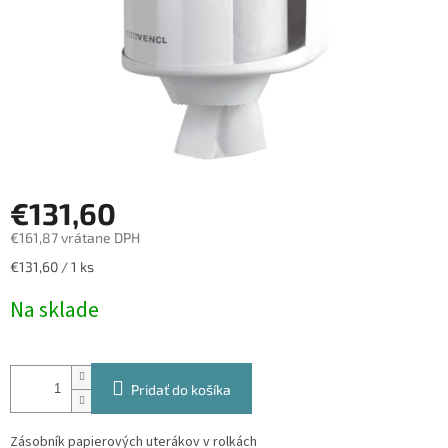
€131,60
€161,87 vrátane DPH
Jednotková
€131,60 / 1 ks
cena:
Na sklade
Pridať do košíka
Zásobník papierových uterákov v rolkách