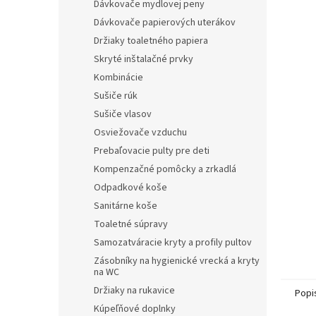
Dávkovače mydlovej peny
Dávkovače papierových uterákov
Držiaky toaletného papiera
Skryté inštalačné prvky
Kombinácie
Sušiče rúk
Sušiče vlasov
Osviežovače vzduchu
Prebaľovacie pulty pre deti
Kompenzačné pomôcky a zrkadlá
Odpadkové koše
Sanitárne koše
Toaletné súpravy
Samozatváracie kryty a profily pultov
Zásobníky na hygienické vrecká a kryty
na WC
Držiaky na rukavice
Popi
Kúpeľňové doplnky