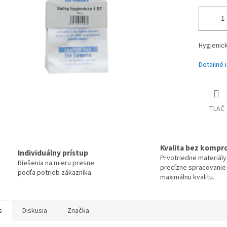
Hygienic
Detailné 
TLAČ
Kvalita bez kompr
Individuálny prístup
Prvotriedne materiály
Riešenia na mieru presne
precízne spracovanie
podľa potrieb zákazníka.
maximálnu kvalitu.
s
Diskusia
Značka