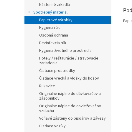
Nástenné zrkadlá
Pod
Spotrebný materiál
Papierové výrobky
Papi
Hygiena rúk
Osobná ochrana
Dezinfekcia rúk
Hygiena životného prostredia
Hotely / reštaurácie / stravovacie
zariadenia
Čistiace prostriedky
Čistiace vrecká a vložky do košov
Rukavice
Originálne náplne do dávkovačov a
zásobníkov
Originálne náplne do osviežovačov
vzduchu
Voňavé zásteny do pisoárov a závesy
Čistiace vozíky