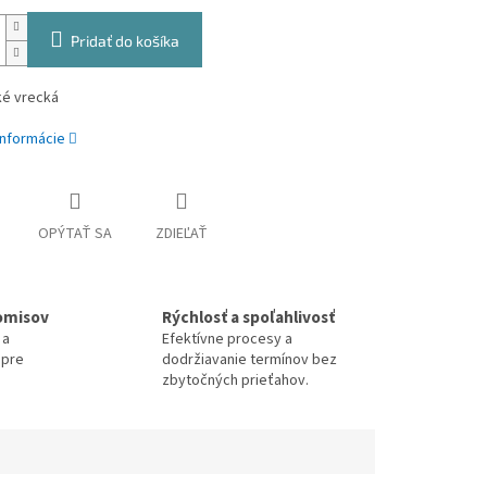
Pridať do košíka
ké vrecká
informácie
OPÝTAŤ SA
ZDIEĽAŤ
omisov
Rýchlosť a spoľahlivosť
 a
Efektívne procesy a
 pre
dodržiavanie termínov bez
zbytočných prieťahov.