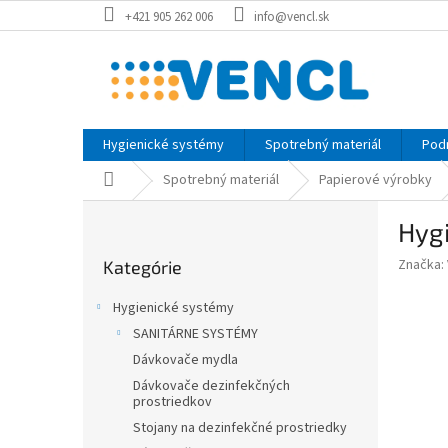
Prejsť
+421 905 262 006
info@vencl.sk
na
obsah
Hygienické systémy
Spotrebný materiál
Pod
Domov
Spotrebný materiál
Papierové výrobky
B
Hygi
o
Preskočiť
č
Značka:
Kategórie
kategórie
n
ý
Hygienické systémy
p
SANITÁRNE SYSTÉMY
a
Dávkovače mydla
n
e
Dávkovače dezinfekčných
prostriedkov
l
Stojany na dezinfekčné prostriedky