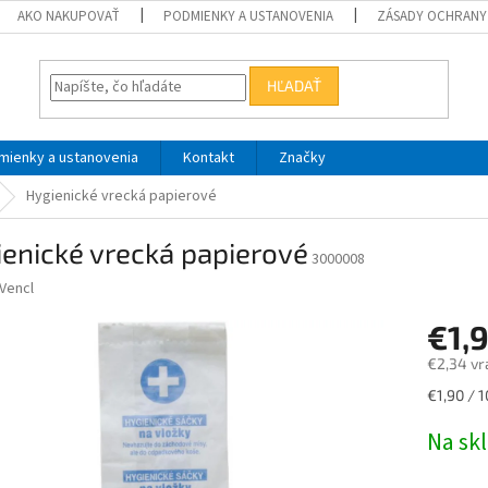
AKO NAKUPOVAŤ
PODMIENKY A USTANOVENIA
ZÁSADY OCHRANY
HĽADAŤ
mienky a ustanovenia
Kontakt
Značky
Hygienické vrecká papierové
enické vrecká papierové
3000008
Vencl
€1,
€2,34 vr
Jednotk
€1,90 / 1
cena:
Na sk