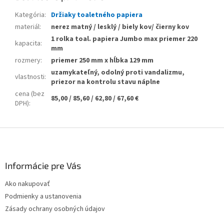
Kategória
:
Držiaky toaletného papiera
materiál
:
nerez matný / lesklý / biely kov/ čierny kov
1 rolka toal. papiera Jumbo max priemer 220
kapacita
:
mm
rozmery
:
priemer 250 mm x hĺbka 129 mm
uzamykateľný, odolný proti vandalizmu,
vlastnosti
:
priezor na kontrolu stavu náplne
cena (bez
85,00 / 85,60 / 62,80 / 67,60 €
DPH)
:
Z
á
p
ä
Informácie pre Vás
t
Ako nakupovať
i
Podmienky a ustanovenia
e
Zásady ochrany osobných údajov