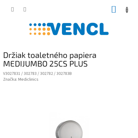
Prejsť
NÁKUP
na
obsah
KOŠÍK
Držiak toaletného papiera
MEDIJUMBO 25CS PLUS
V3027831 / 302783 / 302782 / 302783B
Značka:
Mediclinics