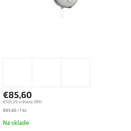
€85,60
€105,29 vrátane DPH
Jednotková
€85,60 / 1 ks
cena:
Na sklade