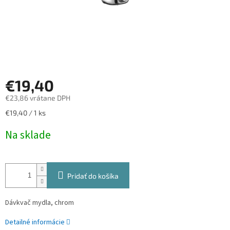
€19,40
€23,86 vrátane DPH
Jednotková
€19,40 / 1 ks
cena:
Na sklade
Pridať do košíka
Dávkvač mydla, chrom
Detailné informácie