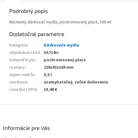
Podrobný popis
Nástenný dávkovač mydla, pochromovaný plast, 500 ml
Dodatočné parametre
Kategória
:
Dávkovače mydla
objednávací kód
:
VA714cr
materiál krytu
:
pochromovaný plast
rozmery
:
228x93x108 mm
objem nádrže
:
0,5 l
vlastnosti
:
uzamykateľný, voľné dolievanie
cena (bez DPH)
:
19,40 €
Z
á
p
ä
Informácie pre Vás
t