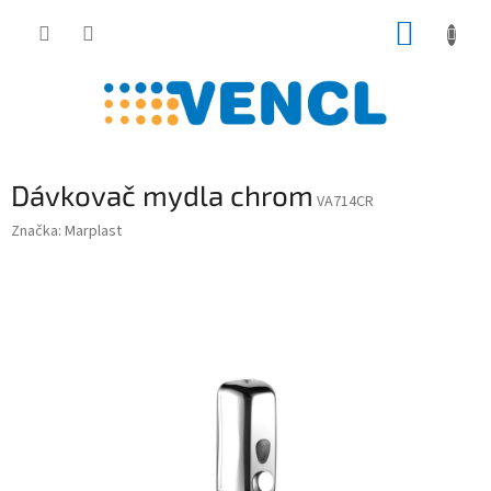
Prejsť
NÁKUP
na
obsah
KOŠÍK
Dávkovač mydla chrom
VA714CR
Značka:
Marplast