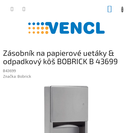
Prejsť
NÁKUP
na
obsah
KOŠÍK
Zásobník na papierové uetáky &
odpadkový kôš BOBRICK B 43699
B43699
Značka:
Bobrick