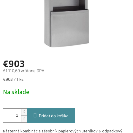
€903
€1 110,69 vrátane DPH
Jednotková
€903 / 1 ks
cena:
Na sklade
Pridať do košíka
Nástenná kombinácia zásobník papierových uterákov & odpadkový