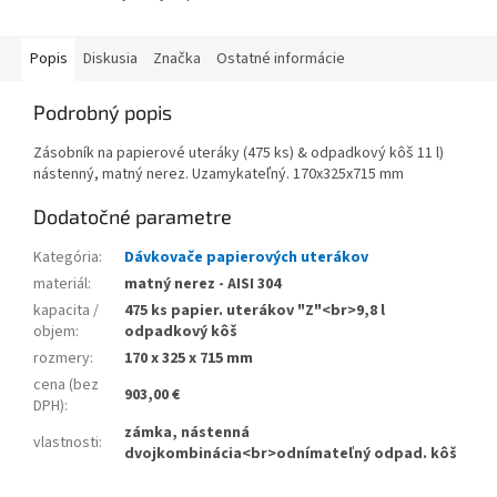
Popis
Diskusia
Značka
Ostatné informácie
Podrobný popis
Zásobník na papierové uteráky (475 ks) & odpadkový kôš 11 l)
nástenný, matný nerez. Uzamykateľný. 170x325x715 mm
Dodatočné parametre
Kategória
:
Dávkovače papierových uterákov
materiál
:
matný nerez - AISI 304
kapacita /
475 ks papier. uterákov "Z"<br>9,8 l
objem
:
odpadkový kôš
rozmery
:
170 x 325 x 715 mm
cena (bez
903,00 €
DPH)
:
zámka, nástenná
vlastnosti
:
dvojkombinácia<br>odnímateľný odpad. kôš