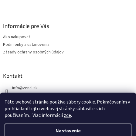
Z
á
p
ä
Informácie pre Vás
t
Ako nakupovať
i
Podmienky a ustanovenia
e
Zásady ochrany osobných údajov
Kontakt
info
@
vencl.sk
+421 905 262 006
Táto webová stránka používa súbory cookie. Pokračovaním v
prehliadaní tejto webovej stránky súhlasíte s ich
používaním... Viac informácií
zde
.
Nastavenie
Vytvoril Shoptet