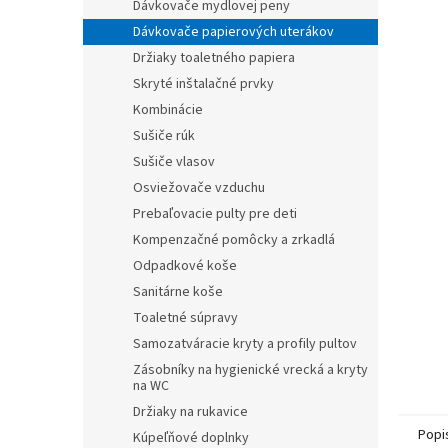
Dávkovače mydlovej peny
Dávkovače papierových uterákov
Držiaky toaletného papiera
Skryté inštalačné prvky
Kombinácie
Sušiče rúk
Sušiče vlasov
Osviežovače vzduchu
Prebaľovacie pulty pre deti
Kompenzačné pomôcky a zrkadlá
Odpadkové koše
Sanitárne koše
Toaletné súpravy
Samozatváracie kryty a profily pultov
Zásobníky na hygienické vrecká a kryty
na WC
Držiaky na rukavice
Popi
Kúpeľňové doplnky