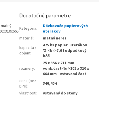
Dodatočné parametre
, matný
Dávkovače papierových
Kategória
:
100x310x665
uterákov
materiál
:
matný nerez
475 ks papier. uterákov
kapacita /
'Z'<br>7,6 l odpadkový
objem
:
kôš
25 x 356 x 711 mm -
rozmery
:
vonk.časť<br>102 x 310 x
664 mm - vstavaná časť
cena (bez
346,40 €
DPH)
:
vlastnosti
:
vstavaný do steny