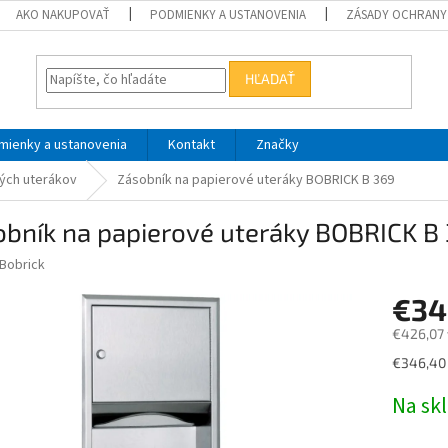
AKO NAKUPOVAŤ
PODMIENKY A USTANOVENIA
ZÁSADY OCHRANY
HĽADAŤ
mienky a ustanovenia
Kontakt
Značky
ých uterákov
Zásobník na papierové uteráky BOBRICK B 369
obník na papierové uteráky BOBRICK B
Bobrick
€34
€426,07 
Jednotk
€346,40 
cena:
Na sk