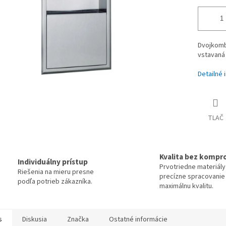
Dvojkomb
vstavaná
Detailné 
TLAČ
Kvalita bez kompr
Individuálny prístup
Prvotriedne materiály
Riešenia na mieru presne
precízne spracovanie
podľa potrieb zákazníka.
maximálnu kvalitu.
s
Diskusia
Značka
Ostatné informácie