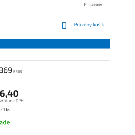
 OSOBNÝCH ÚDAJOV
Prihlásenie
NÁKUPNÝ
Prázdny košík
KOŠÍK
 369
B369
6,40
vrátane DPH
ová
/ 1 ks
lade