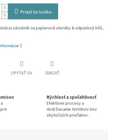
Pridať do košíka
inácia zásobník na papierové uteráky & odpadový kôš,
informácie
OPÝTAŤ SA
ZDIEĽAŤ
omisov
Rýchlosť a spoľahlivosť
 a
Efektívne procesy a
 pre
dodržiavanie termínov bez
zbytočných prieťahov.