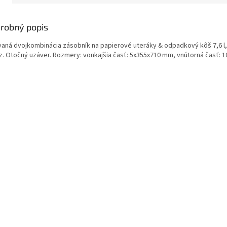
robný popis
vaná dvojkombinácia zásobník na papierové uteráky & odpadkový kôš 7,6 l
z. Otočný uzáver. Rozmery: vonkajšia časť: 5x355x710 mm, vnútorná časť: 