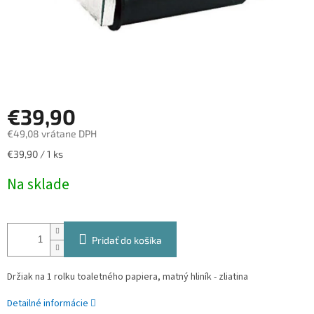
€39,90
€49,08 vrátane DPH
Jednotková
€39,90 / 1 ks
cena:
Na sklade
Pridať do košíka
Držiak na 1 rolku toaletného papiera, matný hliník - zliatina
Detailné informácie