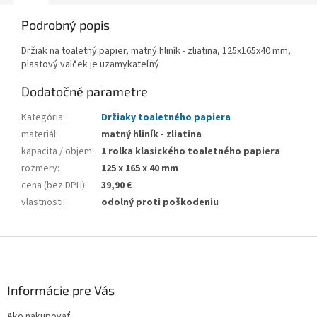
Podrobný popis
Držiak na toaletný papier, matný hliník - zliatina, 125x165x40 mm,
plastový valček je uzamykateľný
Dodatočné parametre
Kategória
:
Držiaky toaletného papiera
materiál
:
matný hliník - zliatina
kapacita / objem
:
1 rolka klasického toaletného papiera
rozmery
:
125 x 165 x 40 mm
cena (bez DPH)
:
39,90 €
vlastnosti
:
odolný proti poškodeniu
Z
á
p
ä
Informácie pre Vás
t
Ako nakupovať