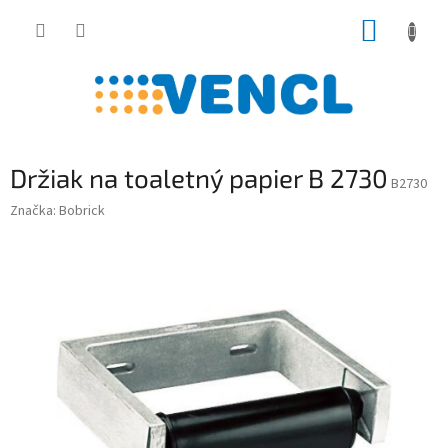
Prejsť
NÁKUP
na
obsah
KOŠÍK
Držiak na toaletný papier B 2730
B2730
Značka:
Bobrick