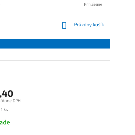
 OSOBNÝCH ÚDAJOV
Prihlásenie
NÁKUPNÝ
Prázdny košík
KOŠÍK
,40
rátane DPH
ová
 1 ks
lade