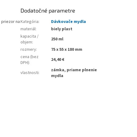
Dodatočné parametre
 priezor na
Kategória
:
Dávkovače mydla
materiál
:
biely plast
kapacita /
250 ml
objem
:
rozmery
:
75 x 55 x 180 mm
cena (bez
24,40 €
DPH)
:
zámka, priame plnenie
vlastnosti
:
mydla