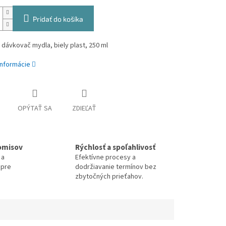
Pridať do košíka
dávkovač mydla, biely plast, 250 ml
informácie
OPÝTAŤ SA
ZDIEĽAŤ
omisov
Rýchlosť a spoľahlivosť
 a
Efektívne procesy a
 pre
dodržiavanie termínov bez
zbytočných prieťahov.