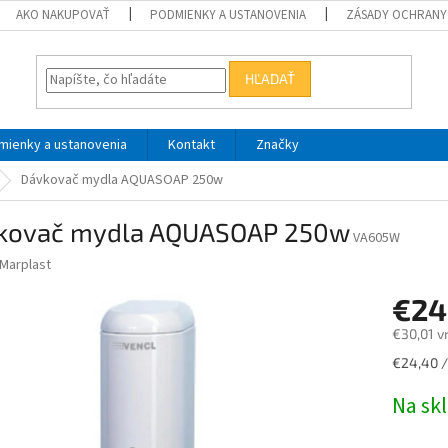
AKO NAKUPOVAŤ
PODMIENKY A USTANOVENIA
ZÁSADY OCHRANY
HĽADAŤ
mienky a ustanovenia
Kontakt
Značky
Dávkovač mydla AQUASOAP 250w
kovač mydla AQUASOAP 250w
VA605W
Marplast
€24
€30,01 v
Jednotk
€24,40 /
cena:
Na sk