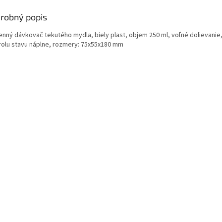
robný popis
enný dávkovač tekutého mydla, biely plast, objem 250 ml, voľné dolievanie,
rolu stavu náplne, rozmery: 75x55x180 mm