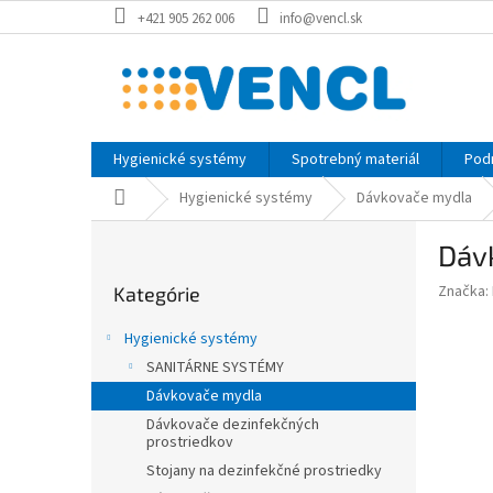
Prejsť
+421 905 262 006
info@vencl.sk
na
obsah
Hygienické systémy
Spotrebný materiál
Pod
Domov
Hygienické systémy
Dávkovače mydla
B
Dáv
o
Preskočiť
č
Značka:
Kategórie
kategórie
n
ý
Hygienické systémy
p
SANITÁRNE SYSTÉMY
a
Dávkovače mydla
n
e
Dávkovače dezinfekčných
prostriedkov
l
Stojany na dezinfekčné prostriedky