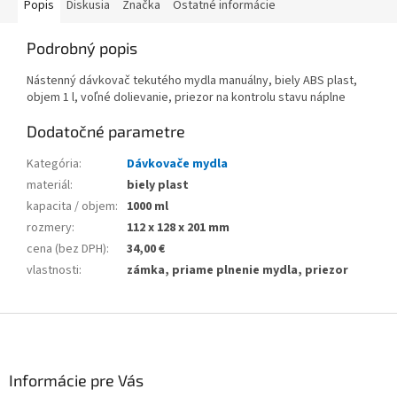
Popis
Diskusia
Značka
Ostatné informácie
Podrobný popis
Nástenný dávkovač tekutého mydla manuálny, biely ABS plast,
objem 1 l, voľné dolievanie, priezor na kontrolu stavu náplne
Dodatočné parametre
Kategória
:
Dávkovače mydla
materiál
:
biely plast
kapacita / objem
:
1000 ml
rozmery
:
112 x 128 x 201 mm
cena (bez DPH)
:
34,00 €
vlastnosti
:
zámka, priame plnenie mydla, priezor
Z
á
p
ä
Informácie pre Vás