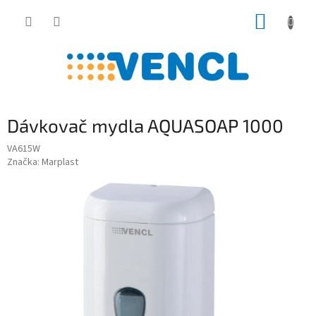
Prejsť
NÁKUP
na
obsah
KOŠÍK
Dávkovač mydla AQUASOAP 1000
VA615W
Značka:
Marplast